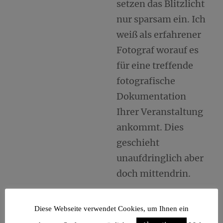
setzen das Blitzlicht
nur sparsam ein. Ich
weiß als erfahrener
Fotograf worauf es
für eine treffende
fotografische
Dokumentation
Ihrer Veranstaltung
ankommt. Dies
geschieht
unaufdringlich aber
doch mittendrin.
Jugendfeier
Diese Webseite verwendet Cookies, um Ihnen ein
Konfirmation