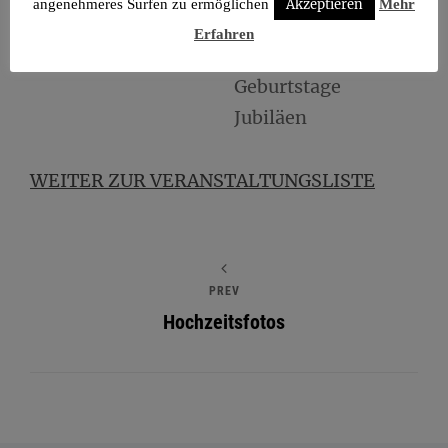
angenehmeres Surfen zu ermöglichen
Akzeptieren
Mehr
Taufe
Erfahren
Gartenfeste
Geburtstage
Jubiläen
WEITER ZUR VERANSTALTUNGSLISTE
PREV
Hochzeitsfotos