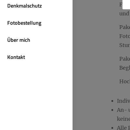
Fot
Denkmalschutz
und
Fotobestellung
Pak
Fot
Über mich
Stu
Kontakt
Pak
Beg
Hoch
Indi
An- 
kein
Alle 