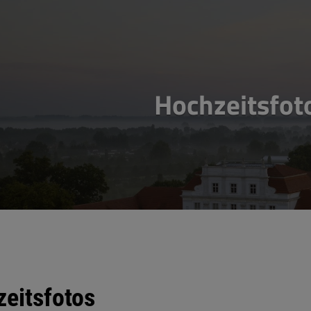
Hochzeitsfot
agsnavigation
eitsfotos