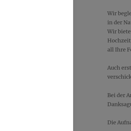
Wir begl
in der Na
Wir biet
Hochzeit
all Ihre 
Auch ers
verschic
Bei der 
Danksagu
Die Aufn