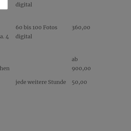
digital
60 bis 100 Fotos
360,00
a. 4
digital
ab
chen
900,00
jede weitere Stunde
50,00